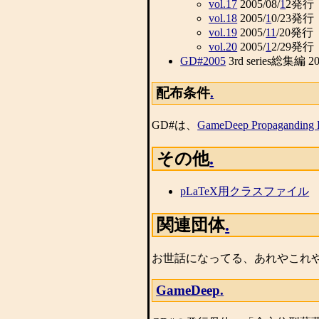
vol.17
2005/08/
1
2発行
vol.18
2005/
1
0/23発行
vol.19
2005/
1
1
/20発行
vol.20
2005/
1
2/29発行
GD#2005
3rd series総集編 20
配布条件
.
GD#は、
GameDeep Propaganding 
その他
.
pLaTeX用クラスファイル
関連団体
.
お世話になってる、あれやこれ
GameDeep
.