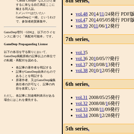
8th series
.
"Casual Critique" なんだけど要
するに単なる自己満足ここに
極まる同人誌。
vol.48
20
1
4/
1
1
/24発行 PDF
3:メンバーはだいたい
GameDeepと一緒。というわけ
vol.4
7 20
1
4/05/05発行 PD
で、参加者絶賛募集中。
vol.39
20
1
1
/06/
1
2発行
GameDeep増刊・GD#は、以下のライセ
ンスに基づく「再配布可能本」です。
7th series
.
GameDeep Propaganding License
vol.3
5
以下の各項を守る限りにおいて、
GameDeep掲載原稿の記事以上の単位で
vol.3
6 20
1
0/05/??発行
の転載・再配付を認める。
vol.3
7 20
1
0/08/
1
3発行
各記事の著作者を明記する
vol.38
20
1
0/
1
2/05発行
記事がGameDeep由来のもので
あることを明記する
原著作者、又はGameDeep編集
6th series
.
責任者の許可なく、記事の内
容を改変しない
ただし、各記事に別途権利表示がある
vol.31
2008/05/25発行
場合にはこれを優先する。
vol.32
2008/08/
1
6発行
vol.33
2008/
1
1
/09発行
vol.34
2008/
1
2/28発行
5th series
.