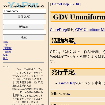
[
GameDeep
|
GD#
]
GD# Ununiform
GameDeep
増刊
GD# Ununiform Mi
活動内容
.
表紙
一覧
更新順
GD#は「雑文以上、作品未満
状態順
編集
Web日記でへろへろ書くよりはFo
履歴
す。
GD #:
1:「シャープな視点で、でも
発行予定
.
コメントアウトされそうなく
だらないことを」をモットー
に、当社比3倍のいいかげん
GameDeep
のイベント参加
さで思考思索を垂れ流す不定
期刊文章系同人誌
2:GameDeepの枠に収まり切ら
ない、アニメや漫画や映画や
9th series
.
世界情勢のことなんかをてき
とーにぐだぐだ語ってみよう
という、格好よく言えば