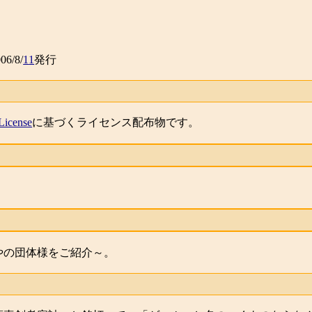
06/8/
1
1
発行
License
に基づくライセンス配布物です。
やの団体様をご紹介～。