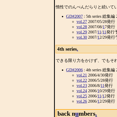
惰性でのんべんだらりと続いてい
GD#2007
: 5th series 総集編
vol.27
2007/05/28発行
vol.28
2007/08/
1
7発行
vol.29
2007/
1
1
/
1
1
発行
vol.30
2007/
1
2/29発
4th series
.
できる限り力をかけず、でもそ
GD#2006
: 4th series 総集編 
vol.21
2006/4/30発行
vol.22
2006/5/28発行
vol.23
2006/8/
1
1
発行
vol.24
2006/
1
0/29発行
vol.25
2006/
1
1
/
1
2発行
vol.26
2006/
1
2/29発行
back n
u
mbers
.