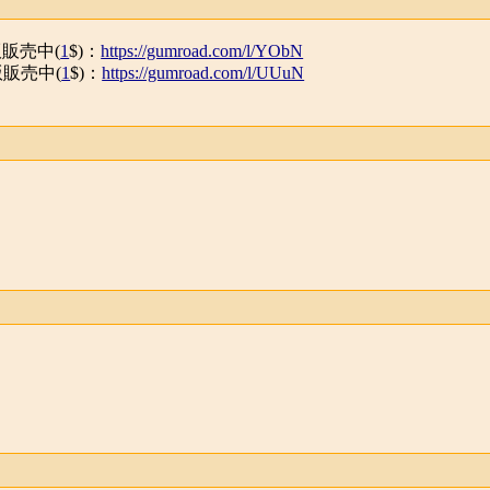
版販売中(
1
$)：
https://gumroad.com/l/YObN
F版販売中(
1
$)：
https://gumroad.com/l/UUuN