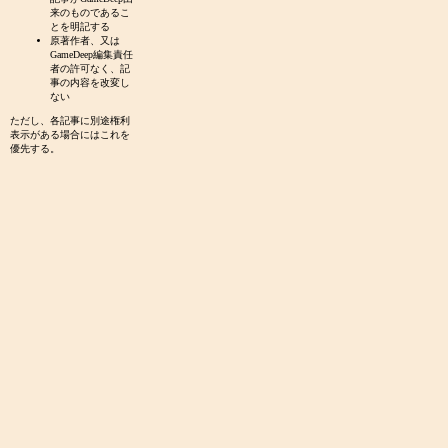
来のものであるこ
とを明記する
原著作者、又は
GameDeep編集責任
者の許可なく、記
事の内容を改変し
ない
ただし、各記事に別途権利
表示がある場合にはこれを
優先する。