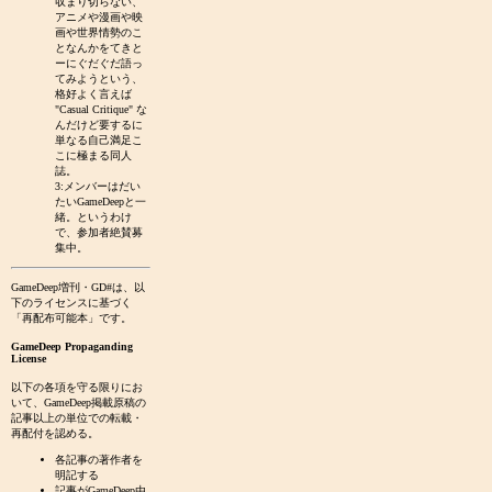
収まり切らない、
アニメや漫画や映
画や世界情勢のこ
となんかをてきと
ーにぐだぐだ語っ
てみようという、
格好よく言えば
"Casual Critique" な
んだけど要するに
単なる自己満足こ
こに極まる同人
誌。
3:メンバーはだい
たいGameDeepと一
緒。というわけ
で、参加者絶賛募
集中。
GameDeep増刊・GD#は、以
下のライセンスに基づく
「再配布可能本」です。
GameDeep Propaganding
License
以下の各項を守る限りにお
いて、GameDeep掲載原稿の
記事以上の単位での転載・
再配付を認める。
各記事の著作者を
明記する
記事がGameDeep由