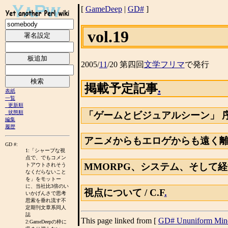
[
GameDeep
|
GD#
]
vol.19
2005/
1
1
/20 第四回
文学フリマ
で発行
掲載予定記事
.
表紙
一覧
更新順
状態順
「ゲームとビジュアルシーン」 序論:F
編集
履歴
アニメからもエロゲからも遠く離れ
GD #:
1:「シャープな視
点で、でもコメン
MMORPG、システム、そして経
トアウトされそう
なくだらないこと
を」をモットー
に、当社比3倍のい
視点について / C.F
.
いかげんさで思考
思索を垂れ流す不
定期刊文章系同人
誌
This page linked from [
GD# Ununiform Min
2:GameDeepの枠に