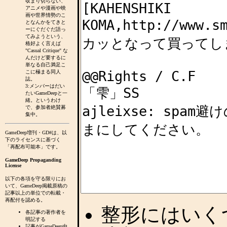
収まり切らない、
アニメや漫画や映
画や世界情勢のこ
となんかをてきと
ーにぐだぐだ語っ
てみようという、
格好よく言えば
"Casual Critique" な
んだけど要するに
単なる自己満足こ
こに極まる同人
誌。
3:メンバーはだい
たいGameDeepと一
緒。というわけ
で、参加者絶賛募
集中。
GameDeep増刊・GD#は、以
下のライセンスに基づく
「再配布可能本」です。
GameDeep Propaganding
License
以下の各項を守る限りにお
いて、GameDeep掲載原稿の
記事以上の単位での転載・
再配付を認める。
整形にはいくつ
各記事の著作者を
明記する
記事がGameDeep由