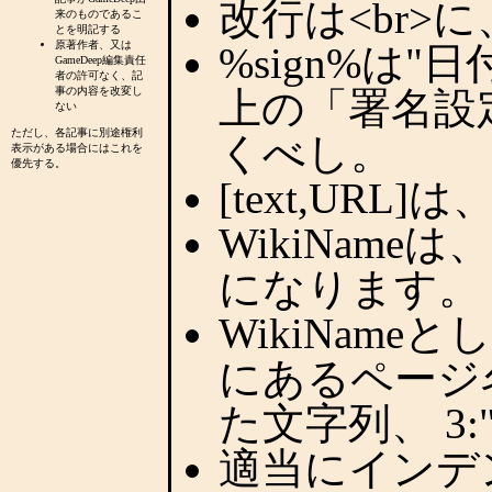
改行は<br>
来のものであるこ
とを明記する
原著作者、又は
%sign%は"
GameDeep編集責任
者の許可なく、記
事の内容を改変し
上の「署名設
ない
ただし、各記事に別途権利
くべし。
表示がある場合にはこれを
優先する。
[text,UR
WikiNam
になります。
WikiName
にあるページ名
た文字列、 3:
適当にインデ