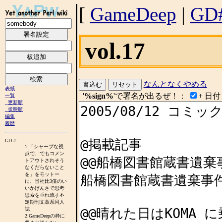
[
GameDeep
|
GD
vol.17
なんとなくやめる
表紙
'
%sign%
'で署名が出るぜ！：
+ 日
一覧
更新順
状態順
編集
履歴
GD #:
1:「シャープな視
点で、でもコメン
トアウトされそう
なくだらないこと
を」をモットー
に、当社比3倍のい
いかげんさで思考
思索を垂れ流す不
定期刊文章系同人
誌
2:GameDeepの枠に