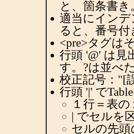
と、箇条書き
適当にインデン
ると、番号付
<pre>タグ
行頭 '@' は
す。?は並べ
校正記号："[誤
行頭 '|' でTa
１行＝表の
| でセルを
セルの先頭の