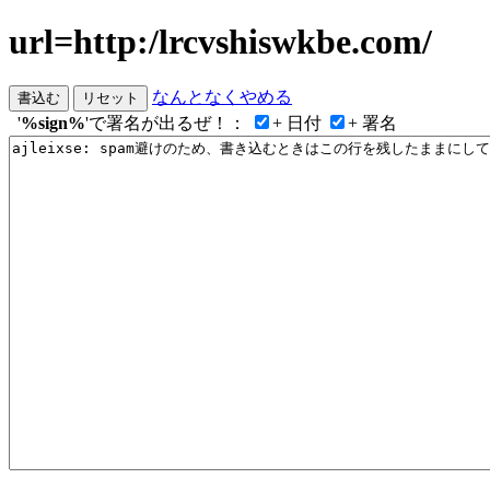
url=http:/lrcvshiswkbe.com/
なんとなくやめる
'
%sign%
'で署名が出るぜ！：
+ 日付
+ 署名