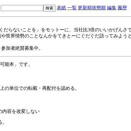
表紙
一覧
更新順
状態順
編集
履歴
なくだらないことを」をモットーに、当社比3倍のいいかげんさ
や世界情勢のことなんかをてきとーにぐだぐだ語ってみようという、格好
で、参加者絶賛募集中。
布可能本」です。
事以上の単位での転載・再配付を認める。
事の内容を改変しない
る。