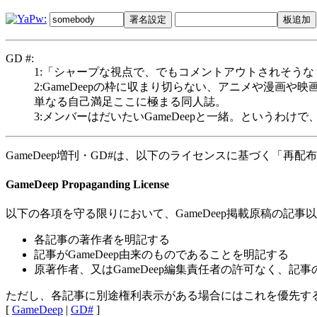
GD #:
1:「シャープな視点で、でもコメントアウトされそう
2:GameDeepの枠に収まり切らない、アニメや漫画や映画
単なる自己満足ここに極まる同人誌。
3:メンバーはだいたいGameDeepと一緒。というわけ
GameDeep増刊・GD#は、以下のライセンスに基づく「再配
GameDeep Propaganding License
以下の各項を守る限りにおいて、GameDeep掲載原稿の記
各記事の著作者を明記する
記事がGameDeep由来のものであることを明記する
原著作者、又はGameDeep編集責任者の許可なく、記
ただし、各記事に別途権利表示がある場合にはこれを優先す
[
GameDeep
|
GD#
]