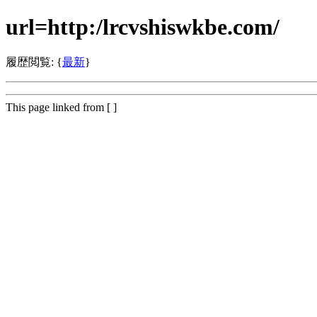
url=http:/lrcvshiswkbe.com/
履歴閲覧: {
最新
}
This page linked from [ ]