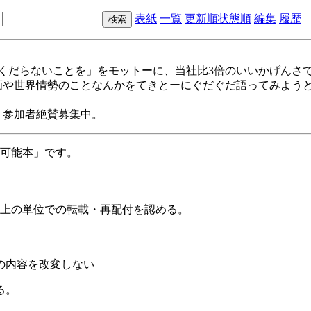
表紙
一覧
更新順
状態順
編集
履歴
なくだらないことを」をモットーに、当社比3倍のいいかげんさ
や世界情勢のことなんかをてきとーにぐだぐだ語ってみようという、格好
で、参加者絶賛募集中。
布可能本」です。
事以上の単位での転載・再配付を認める。
事の内容を改変しない
る。