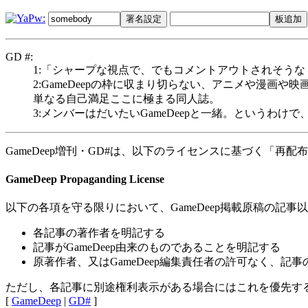
GD #:
1:「シャープな視点で、でもコメントアウトされそう
2:GameDeepの枠に収まり切らない、アニメや漫画や映画
単なる自己満足ここに極まる同人誌。
3:メンバーはだいたいGameDeepと一緒。というわけ
GameDeep増刊・GD#は、以下のライセンスに基づく「再配
GameDeep Propaganding License
以下の各項を守る限りにおいて、GameDeep掲載原稿の記
各記事の著作者を明記する
記事がGameDeep由来のものであることを明記する
原著作者、又はGameDeep編集責任者の許可なく、記
ただし、各記事に別途権利表示がある場合にはこれを優先す
[
GameDeep
|
GD#
]