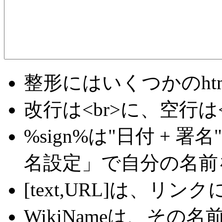
整形にはいくつかのht
改行は<br>に、空行は
%sign%は"日付 +
名設定」で自分の名前
[text,URL]は、リ
WikiNameは、そ