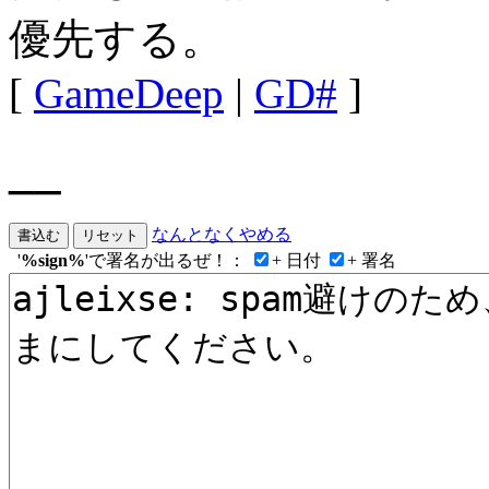
優先する。
[
GameDeep
|
GD#
]
__
なんとなくやめる
'
%sign%
'で署名が出るぜ！：
+ 日付
+ 署名