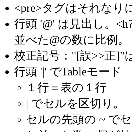
<pre>タグはそれな
行頭 '@' は見出し。<
並べた@の数に比例。
校正記号："[誤>>正]"
行頭 '|' でTableモード
１行＝表の１行
| でセルを区切り。
セルの先頭の ~ で