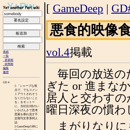
[
GameDeep
|
GD
悪食的映像食
vol.4
掲載
表紙
一覧
更新順
状態順
編集
毎回の放送のた
履歴
ぎた or 進ま
GD #:
1:「シャープな視
点で、でもコメン
居人と交わすの
トアウトされそう
なくだらないこと
を」をモットー
曜日深夜の慣わ
に、当社比3倍のい
いかげんさで思考
思索を垂れ流す不
定期刊文章系同人
まがりなりにも
誌
2:GameDeepの枠に