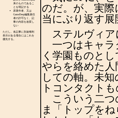
来のものであるこ
のだ。が、実際
とを明記する
原著作者、又は
GameDeep編集責任
当にぶり返す展
者の許可なく、記
事の内容を改変し
ない
ステルヴィア
ただし、各記事に別途権利
表示がある場合にはこれを
優先する。
一つはキャラ
く学園ものとし
やらを絡めた人
しての軸。未知の
トコンタクトも
こういう二つ
ま「トップをね