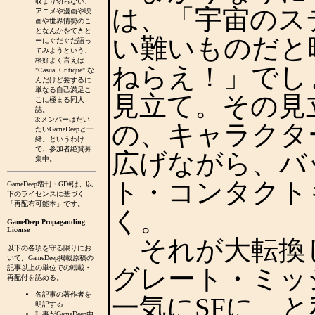
収まり切らない、
は、「宇宙のス
アニメや漫画や映
画や世界情勢のこ
となんかをてきと
い難いものだと
ーにぐだぐだ語っ
てみようという、
格好よく言えば
ねらえ！」でし
"Casual Critique" な
んだけど要するに
単なる自己満足こ
見立て。その見
こに極まる同人
誌。
3:メンバーはだい
の、キャラクタ
たいGameDeepと一
緒。というわけ
で、参加者絶賛募
広げながら、バ
集中。
ト・コンタクト
GameDeep増刊・GD#は、以
下のライセンスに基づく
「再配布可能本」です。
く。
GameDeep Propaganding
License
それが大転換し
以下の各項を守る限りにお
いて、GameDeep掲載原稿の
記事以上の単位での転載・
グレート・ミッ
再配付を認める。
各記事の著作者を
一気にSFに、と
明記する
記事がGameDeep由